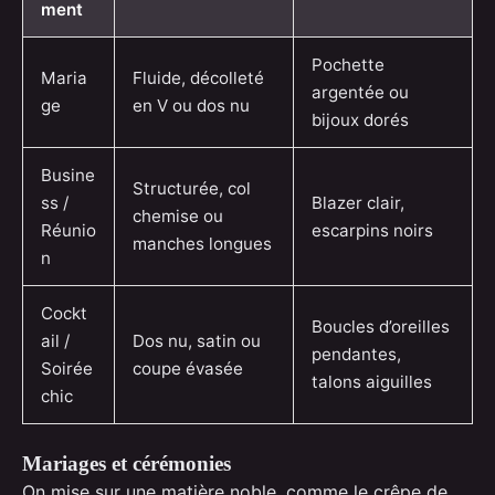
ment
Pochette
Maria
Fluide, décolleté
argentée ou
ge
en V ou dos nu
bijoux dorés
Busine
Structurée, col
ss /
Blazer clair,
chemise ou
Réunio
escarpins noirs
manches longues
n
Cockt
Boucles d’oreilles
ail /
Dos nu, satin ou
pendantes,
Soirée
coupe évasée
talons aiguilles
chic
Mariages et cérémonies
On mise sur une matière noble, comme le crêpe de