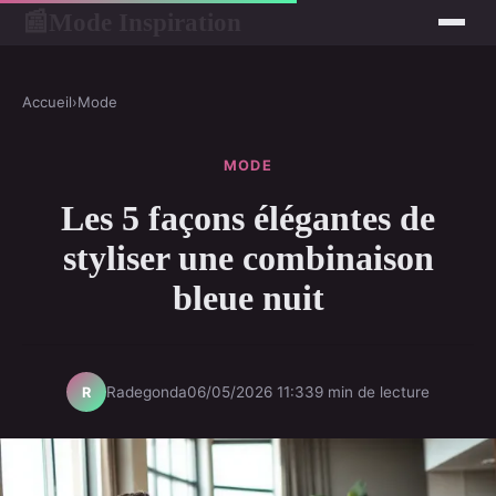
Mode Inspiration
📰
Accueil
›
Mode
MODE
Les 5 façons élégantes de
styliser une combinaison
bleue nuit
Radegonda
06/05/2026 11:33
9 min de lecture
R