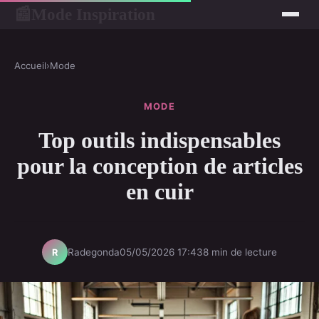
Mode Inspiration
📰
Accueil
›
Mode
MODE
Top outils indispensables
pour la conception de articles
en cuir
Radegonda
05/05/2026 17:43
8 min de lecture
R