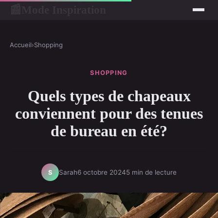
Mode Inspiration
📰
Accueil
›
Shopping
SHOPPING
Quels types de chapeaux
conviennent pour des tenues
de bureau en été?
Sarah
6 octobre 2024
5 min de lecture
S