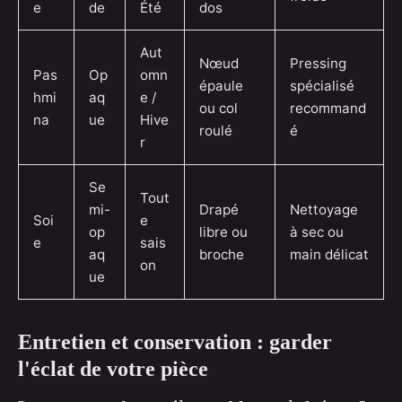
e
de
Été
dos
Aut
Nœud
Pressing
Pas
Op
omn
épaule
spécialisé
hmi
aq
e /
ou col
recommand
na
ue
Hive
roulé
é
r
Se
Tout
mi-
Drapé
Nettoyage
Soi
e
op
libre ou
à sec ou
e
sais
aq
broche
main délicat
on
ue
Entretien et conservation : garder
l'éclat de votre pièce