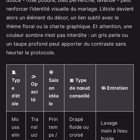
douce - rose poudré, bleu pervenche, lavande - peut
renforcer l’identité visuelle du mariage. L’étole devient
alors un élément du décor, un lien subtil avec le
thème floral ou la charte graphique. Et attention, une
couleur sombre n’est pas interdite : un gris perle ou
un taupe profond peut apporter du contraste sans
heurter le protocole.
🧵
🌞
🌫️
Typ
Sais
🎀 Type
Op
e
on
de nœud
🧼 Entretien
aci
d’ét
idéa
conseillé
té
ole
le
Mo
Tra
Prin
Drapé
Lavage
uss
nsl
tem
fluide ou
main à l’eau
elin
uci
ps /
croisé
froide