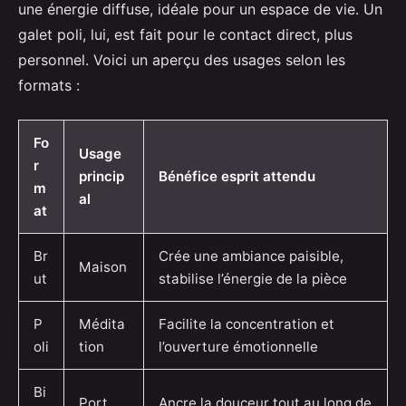
une énergie diffuse, idéale pour un espace de vie. Un
galet poli, lui, est fait pour le contact direct, plus
personnel. Voici un aperçu des usages selon les
formats :
Fo
Usage
r
princip
Bénéfice esprit attendu
m
al
at
Br
Crée une ambiance paisible,
Maison
ut
stabilise l’énergie de la pièce
P
Médita
Facilite la concentration et
oli
tion
l’ouverture émotionnelle
Bi
Port
Ancre la douceur tout au long de