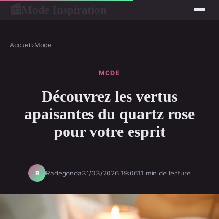
Mode Inspiration
📰
Accueil
›
Mode
MODE
Découvrez les vertus
apaisantes du quartz rose
pour votre esprit
Radegonda
31/03/2026 19:06
11 min de lecture
R